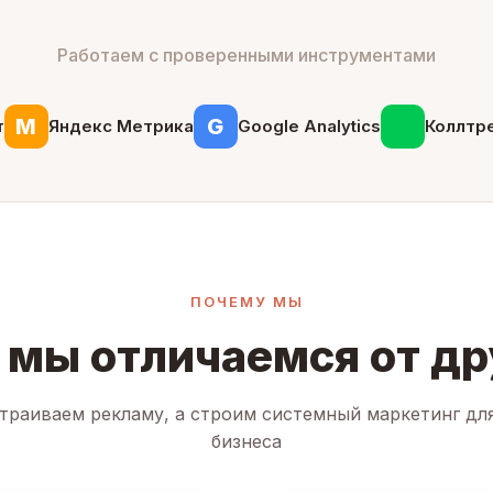
Работаем с проверенными инструментами
М
G
т
Яндекс Метрика
Google Analytics
Коллтр
ПОЧЕМУ МЫ
 мы отличаемся от др
траиваем рекламу, а строим системный маркетинг дл
бизнеса