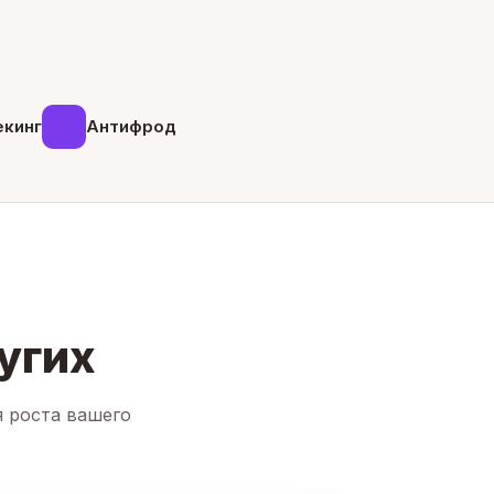
екинг
Антифрод
угих
я роста вашего