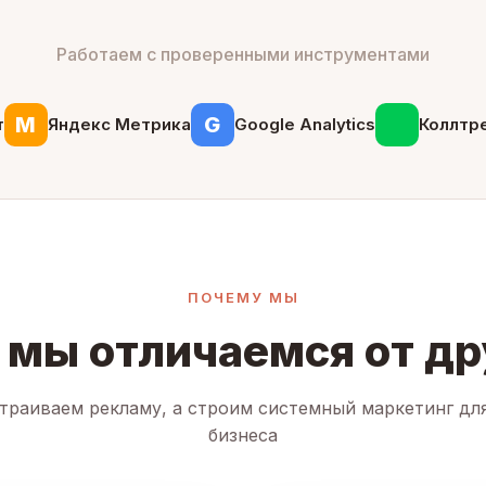
Работаем с проверенными инструментами
М
G
т
Яндекс Метрика
Google Analytics
Коллтр
ПОЧЕМУ МЫ
 мы отличаемся от др
траиваем рекламу, а строим системный маркетинг дл
бизнеса