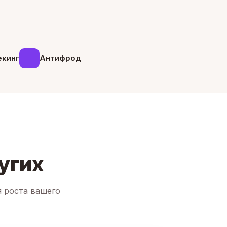
екинг
Антифрод
угих
я роста вашего