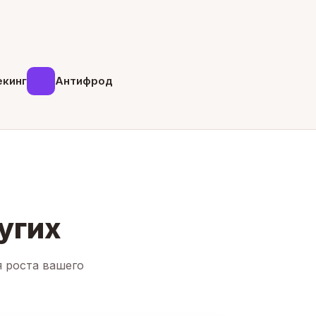
екинг
Антифрод
угих
я роста вашего