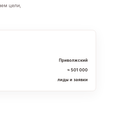
аем цели,
Приволжский
≈ 501 000
лиды и заявки