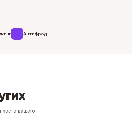
екинг
Антифрод
угих
я роста вашего