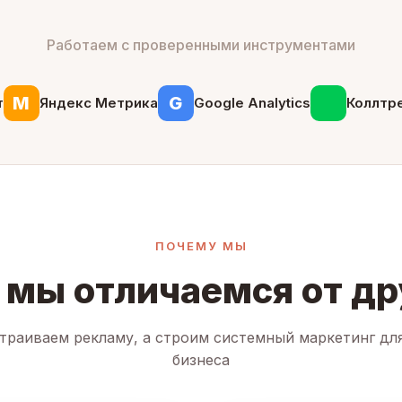
Работаем с проверенными инструментами
М
G
т
Яндекс Метрика
Google Analytics
Коллтр
ПОЧЕМУ МЫ
 мы отличаемся от др
траиваем рекламу, а строим системный маркетинг дл
бизнеса