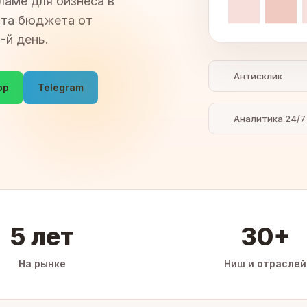
ламе для бизнеса в
ита бюджета от
-й день.
Антисклик
pp
Telegram
Аналитика 24/7
5 лет
30+
На рынке
Ниш и отраслей