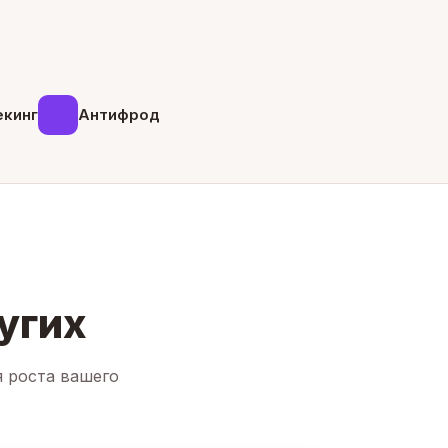
екинг
Антифрод
угих
я роста вашего