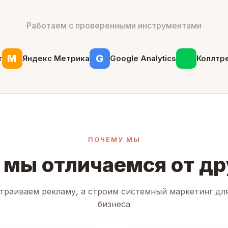
Работаем с проверенными инструментами
М
G
т
Яндекс Метрика
Google Analytics
Коллтр
ПОЧЕМУ МЫ
 мы отличаемся от др
траиваем рекламу, а строим системный маркетинг дл
бизнеса